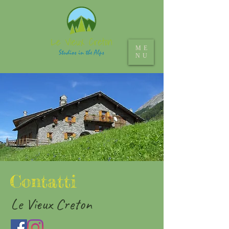
ME
NU
Contatti
Le Vieux Cr
eton