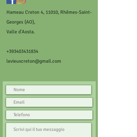
Hameau Creton 4, 1101
0, Rhêmes-Saint-
Georges (AO),
Valle d'Aosta.
+393403431834
levieuxcreton@gmail.com